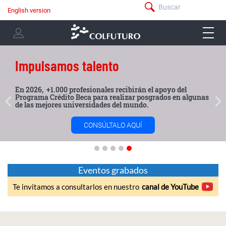
Pasar
Buscar
English version
menú
al
Navegación
-
contenido
menu
principal
barra
principal
-
superior
user
Impulsamos talento
menu
En 2026, +1.000 profesionales recibirán el apoyo del
Programa Crédito Beca para realizar posgrados en algunas
‹
›
de las mejores universidades del mundo.
CONSÚLTALO AQUÍ
Eventos grabados
Te invitamos a consultarlos en nuestro
canal de YouTube