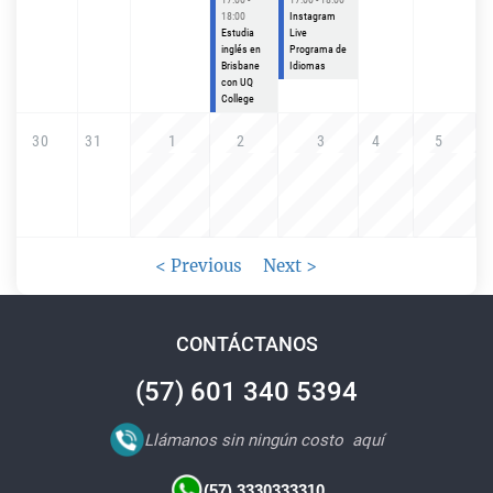
18:00
Instagram
Estudia
Live
inglés en
Programa de
Brisbane
Idiomas
con UQ
College
30
31
1
2
3
4
5
Paginación
<
Previous
Next
>
CONTÁCTANOS
(57) 601 340 5394
Llámanos sin ningún costo
aquí
(57) 3330333310