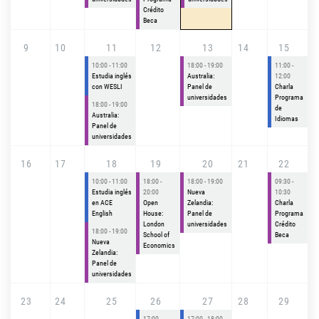
Crédito
Beca
9
10
11
12
13
14
15
10:00 - 11:00
18:00 - 19:00
11:00 -
Estudia inglés
Australia:
12:00
con WESLI
Panel de
Charla
universidades
Programa
18:00 - 19:00
de
Australia:
Idiomas
Panel de
universidades
16
17
18
19
20
21
22
10:00 - 11:00
18:00 -
18:00 - 19:00
09:30 -
Estudia inglés
20:00
Nueva
10:30
en ACE
Open
Zelandia:
Charla
English
House:
Panel de
Programa
London
universidades
Crédito
18:00 - 19:00
School of
Beca
Nueva
Economics
Zelandia:
Panel de
universidades
23
24
25
26
27
28
29
17:00 -
17:00 - 18:00