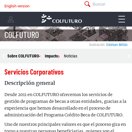
Pasar
Buscar
English version
menú
al
Navegación
-
contenido
menu
principal
barra
principal
-
superior
user
COLFUTURO
menu
Ilustración:
Esteban Millán
Menú
Sobre COLFUTURO
Impacto
Noticias
Colfuturo
Servicios Corporativos
Descripción general
Desde 2011 en COLFUTURO ofrecemos los servicios de
gestión de programas de becas a otras entidades, gracias a la
experiencia que hemos desarrollado en el proceso de
administración del Programa Crédito Beca de COLFUTURO.
Uno de nuestros principales valores es que el proceso gira en
torno a nuestras personas beneficiarias, quienes son el