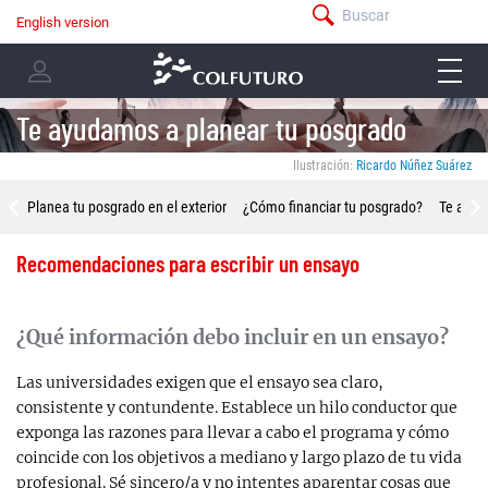
Pasar
Buscar
English version
menú
al
Navegación
-
contenido
menu
principal
barra
principal
-
superior
user
Te ayudamos a planear tu posgrado
menu
Ilustración:
Ricardo Núñez Suárez
Menú
Planea tu posgrado en el exterior
¿Cómo financiar tu posgrado?
Te ase
Asesoría
Recomendaciones para escribir un ensayo
¿Qué información debo incluir en un ensayo?
Las universidades exigen que el ensayo sea claro,
consistente y contundente. Establece un hilo conductor que
exponga las razones para llevar a cabo el programa y cómo
coincide con los objetivos a mediano y largo plazo de tu vida
profesional. Sé sincero/a y no intentes aparentar cosas que