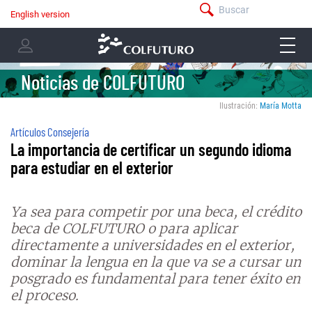
Pasar
Buscar
English version
menú
al
Navegación
-
contenido
menu
principal
barra
principal
-
superior
user
Noticias de COLFUTURO
menu
Ilustración:
María Motta
Artículos Consejería
La importancia de certificar un segundo idioma
para estudiar en el exterior
Ya sea para competir por
una beca, el crédito
beca de COLFUTURO o para aplicar
directamente a universidades en el exterior,
dominar la lengua en la que va se a cursar un
posgrado es fundamental para tener éxito en
el proceso.