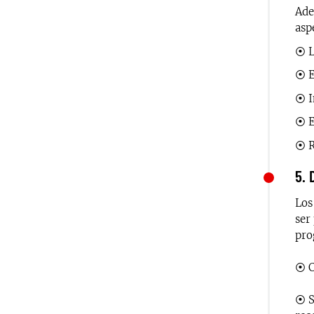
Ade
asp
⦿ L
⦿ E
⦿ I
⦿ E
⦿ R
5. 
Los
ser
pro
⦿ C
⦿ S