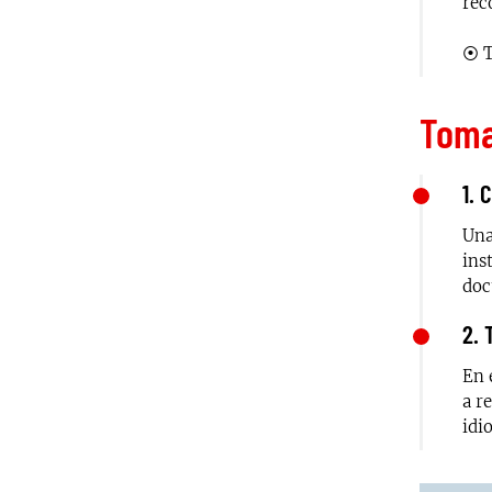
rec
⦿ T
Toma
1. 
Una
ins
doc
2. 
En 
a r
idi