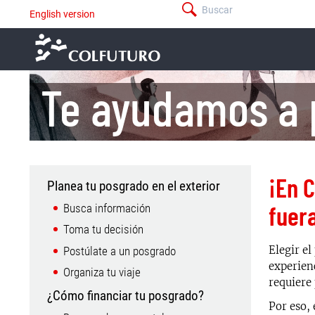
Pasar
Buscar
English version
menú
al
-
contenido
barra
principal
superior
Te ayudamos a 
¡En 
Planea tu posgrado en el exterior
Menú
Asesoría
fuera
Busca información
Toma tu decisión
Elegir el
Postúlate a un posgrado
experien
Organiza tu viaje
requiere
¿Cómo financiar tu posgrado?
Por eso, 