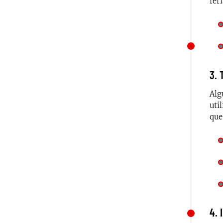
fer
3. 
Alg
uti
que
4. 