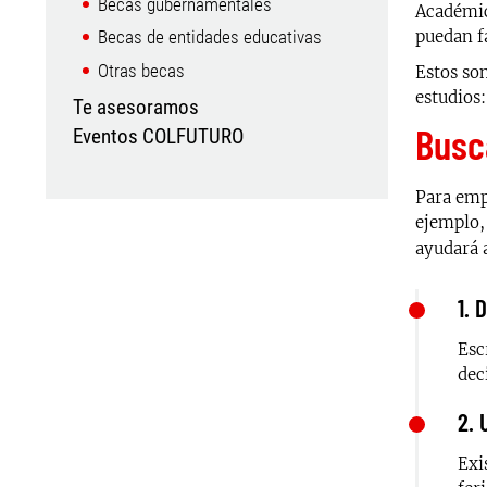
Becas gubernamentales
Académic
puedan fa
Becas de entidades educativas
Otras becas
Estos son
estudios:
Te asesoramos
Busc
Eventos COLFUTURO
Para emp
ejemplo, 
ayudará a
1. 
Esc
dec
2. 
Exi