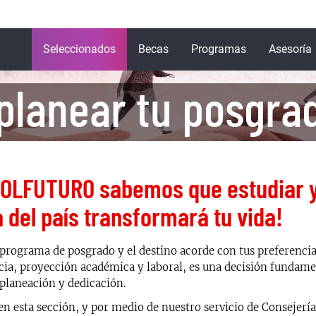
Navegación
Seleccionados
Becas
Programas
Asesoría
principal
planear tu posgra
COLFUTURO sabemos que estudiar y
 del país transformará tu vida!
 programa de posgrado y el destino acorde con tus preferencia
cia, proyección académica y laboral, es una decisión fundame
 planeación y dedicación.
en esta sección, y por medio de nuestro servicio de Consejería