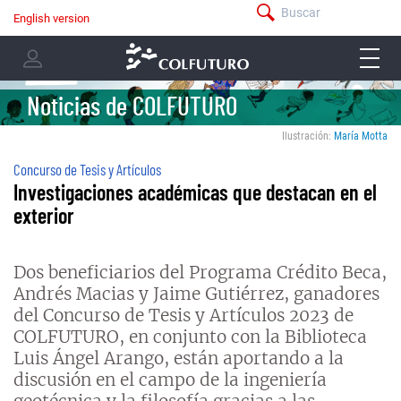
Pasar
Buscar
English version
menú
al
Navegación
-
contenido
menu
principal
barra
principal
-
superior
user
Noticias de COLFUTURO
menu
Ilustración:
María Motta
Concurso de Tesis y Artículos
Investigaciones académicas que destacan en el
exterior
Dos beneficiarios del Programa Crédito Beca,
Andrés Macias y Jaime Gutiérrez, ganadores
del Concurso de Tesis y Artículos 2023 de
COLFUTURO, en conjunto con la Biblioteca
Luis Ángel Arango, están aportando a la
discusión en el campo de la ingeniería
geotécnica y la filosofía gracias a las