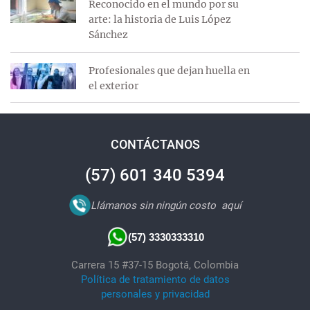
Reconocido en el mundo por su
arte: la historia de Luis López
Sánchez
Profesionales que dejan huella en
el exterior
CONTÁCTANOS
(57) 601 340 5394
Llámanos sin ningún costo
aquí
(57) 3330333310
Carrera 15 #37-15 Bogotá, Colombia
Política de tratamiento de datos
personales y privacidad