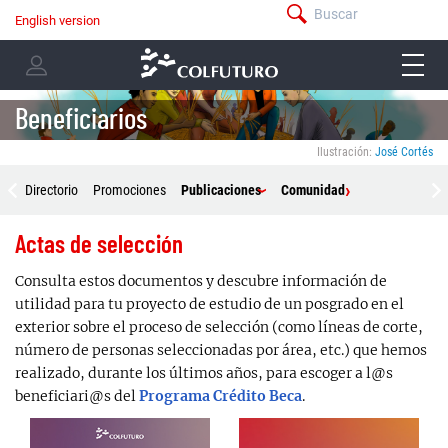
Pasar
Buscar
English version
menú
al
Navegación
-
contenido
menu
principal
barra
principal
-
superior
user
Beneficiarios
menu
Ilustración:
José Cortés
Menú
Directorio
Promociones
Publicaciones
Comunidad
Beneficiarios
Actas de selección
Consulta estos documentos y descubre información de
utilidad para tu proyecto de estudio de un posgrado en el
exterior sobre el proceso de selección (como líneas de corte,
número de personas seleccionadas por área, etc.) que hemos
realizado, durante los últimos años, para escoger a l@s
beneficiari@s del
.
Programa Crédito Beca