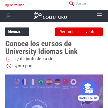
Pasar
Buscar
English version
menú
al
Navegación
-
contenido
menu
principal
barra
principal
-
superior
user
Ver todos los eventos
menu
Idiomas
Conoce los cursos de
University Idiomas Link
17 de junio de 2026
4:00 p.m.