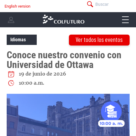
Pasar
Buscar
English version
menú
al
Navegación
-
contenido
menu
principal
barra
principal
-
superior
user
Ver todos los eventos
menu
Idiomas
Conoce nuestro convenio con
Universidad de Ottawa
19 de junio de 2026
10:00 a.m.